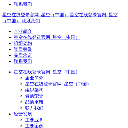
联系我们
星空在线登录官网_星空（中国）
星空在线登录官网_星空
（中国）
联系我们
企业简介
星空在线登录官网_星空（中国）
组织架构
资质荣誉
品质承诺
联系我们
星空在线登录官网_星空（中国）
企业简介
星空在线登录官网_星空（中国）
组织架构
资质荣誉
品质承诺
联系我们
经营发展
主要业务
主要案例