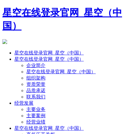
星空在线登录官网_星空（中
国）
星空在线登录官网_星空（中国）
星空在线登录官网_星空（中国）
企业简介
星空在线登录官网_星空（中国）
组织架构
资质荣誉
品质承诺
联系我们
经营发展
主要业务
主要案例
经营业绩
星空在线登录官网_星空（中国）