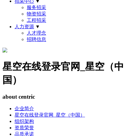
招采中心
▼
服务招采
物资招采
工程招采
人力资源
▼
人才理念
招聘信息
星空在线登录官网_星空（中
国）
about centric
企业简介
星空在线登录官网_星空（中国）
组织架构
资质荣誉
品质承诺