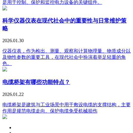
是用于控制、保护和监控电力设备的关键组件。
科学仪器仪表在现代社会中的重要性与日常维护策
略
2026.01.30
仪器仪表，作为检出、测量、观察和计算物理量、物质成分以
及物性参数的重要工具，在现代社会中扮演着举足轻重的角
色。
电缆桥架有哪些功能特点？
2026.01.22
电缆桥架是建筑与工业场景中用于敷设电缆的支撑结构，主要
作用是规范电缆走向、保护电缆免受机械损伤