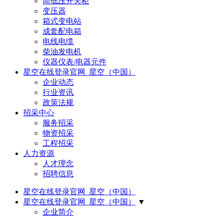
高低压开关柜
变压器
箱式变电站
成套配电箱
电线电缆
柴油发电机
仪器仪表/电器元件
星空在线登录官网_星空（中国）
企业动态
行业资讯
政策法规
招采中心
服务招采
物资招采
工程招采
人力资源
人才理念
招聘信息
星空在线登录官网_星空（中国）
星空在线登录官网_星空（中国）
▼
企业简介