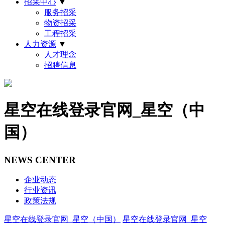
招采中心
▼
服务招采
物资招采
工程招采
人力资源
▼
人才理念
招聘信息
星空在线登录官网_星空（中
国）
NEWS CENTER
企业动态
行业资讯
政策法规
星空在线登录官网_星空（中国）
星空在线登录官网_星空