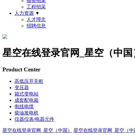
物资招采
工程招采
人力资源
▼
人才理念
招聘信息
星空在线登录官网_星空（中国
Product Center
高低压开关柜
变压器
箱式变电站
成套配电箱
电线电缆
柴油发电机
仪器仪表/电器元件
星空在线登录官网_星空（中国）
星空在线登录官网_星空（