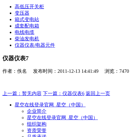
高低压开关柜
变压器
箱式变电站
成套配电箱
电线电缆
柴油发电机
仪器仪表/电器元件
仪器仪表7
作者：佚名 发布时间：2011-12-13 14:41:49 浏览：7470
上一篇：
暂无内容
下一篇：
仪器仪表6
返回上一页
星空在线登录官网_星空（中国）
企业简介
星空在线登录官网_星空（中国）
组织架构
资质荣誉
品质承诺