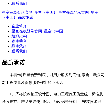
联系我们
星空在线登录官网_星空（中国）
星空在线登录官网_星空
（中国）
品质承诺
企业简介
星空在线登录官网_星空（中国）
组织架构
资质荣誉
品质承诺
联系我们
品质承诺
本着“对质量负责到底，对用户服务到底”的宗旨，我公司
对工程质量及保修服务作出如下承诺：
1、严格按照施工设计图、电力工程施工质量统一标准及
验收规范、产品安装使用说明书要求进行施工，安装技术过