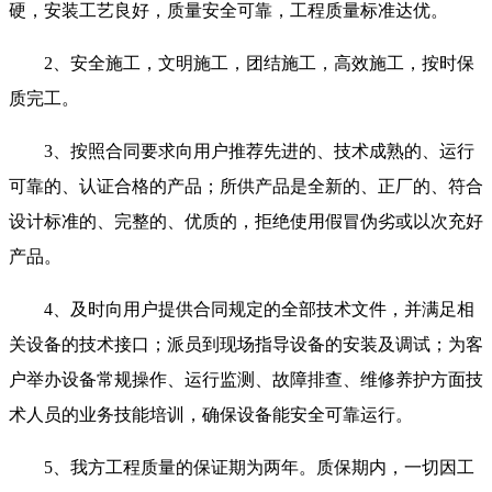
硬，安装工艺良好，质量安全可靠，工程质量标准达优。
2、安全施工，文明施工，团结施工，高效施工，按时保
质完工。
3、按照合同要求向用户推荐先进的、技术成熟的、运行
可靠的、认证合格的产品；所供产品是全新的、正厂的、符合
设计标准的、完整的、优质的，拒绝使用假冒伪劣或以次充好
产品。
4、及时向用户提供合同规定的全部技术文件，并满足相
关设备的技术接口；派员到现场指导设备的安装及调试；为客
户举办设备常规操作、运行监测、故障排查、维修养护方面技
术人员的业务技能培训，确保设备能安全可靠运行。
5、我方工程质量的保证期为两年。质保期内，一切因工