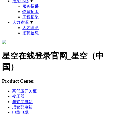
招采中心
▼
服务招采
物资招采
工程招采
人力资源
▼
人才理念
招聘信息
星空在线登录官网_星空（中
国）
Product Center
高低压开关柜
变压器
箱式变电站
成套配电箱
电线电缆