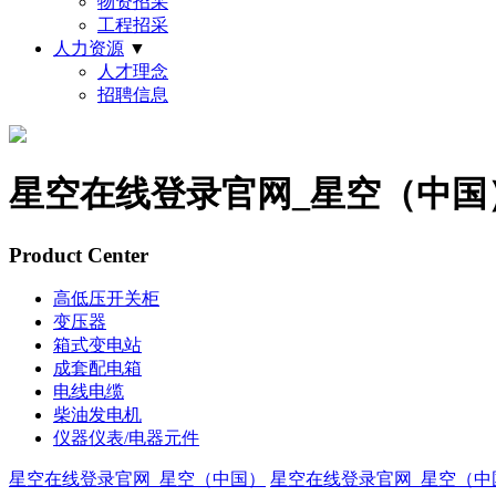
物资招采
工程招采
人力资源
▼
人才理念
招聘信息
星空在线登录官网_星空（中国
Product Center
高低压开关柜
变压器
箱式变电站
成套配电箱
电线电缆
柴油发电机
仪器仪表/电器元件
星空在线登录官网_星空（中国）
星空在线登录官网_星空（