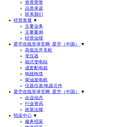
资质荣誉
品质承诺
联系我们
经营发展
▼
主要业务
主要案例
经营业绩
星空在线登录官网_星空（中国）
▼
高低压开关柜
变压器
箱式变电站
成套配电箱
电线电缆
柴油发电机
仪器仪表/电器元件
星空在线登录官网_星空（中国）
▼
企业动态
行业资讯
政策法规
招采中心
▼
服务招采