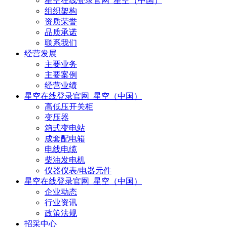
星空在线登录官网_星空（中国）
组织架构
资质荣誉
品质承诺
联系我们
经营发展
主要业务
主要案例
经营业绩
星空在线登录官网_星空（中国）
高低压开关柜
变压器
箱式变电站
成套配电箱
电线电缆
柴油发电机
仪器仪表/电器元件
星空在线登录官网_星空（中国）
企业动态
行业资讯
政策法规
招采中心