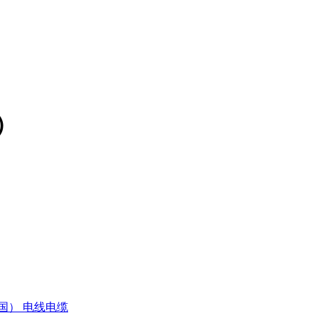
）
中国）
电线电缆