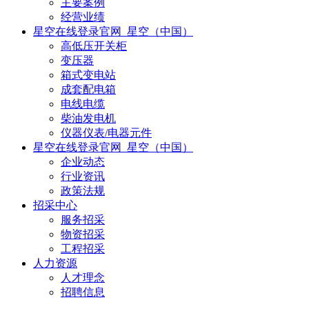
主要案例
经营业绩
星空在线登录官网_星空（中国）
高低压开关柜
变压器
箱式变电站
成套配电箱
电线电缆
柴油发电机
仪器仪表/电器元件
星空在线登录官网_星空（中国）
企业动态
行业资讯
政策法规
招采中心
服务招采
物资招采
工程招采
人力资源
人才理念
招聘信息