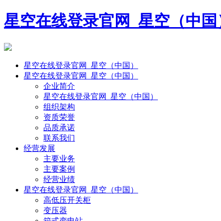
星空在线登录官网_星空（中国
星空在线登录官网_星空（中国）
星空在线登录官网_星空（中国）
企业简介
星空在线登录官网_星空（中国）
组织架构
资质荣誉
品质承诺
联系我们
经营发展
主要业务
主要案例
经营业绩
星空在线登录官网_星空（中国）
高低压开关柜
变压器
箱式变电站