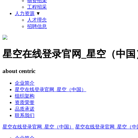
物资招采
工程招采
人力资源
▼
人才理念
招聘信息
星空在线登录官网_星空（中国
about centric
企业简介
星空在线登录官网_星空（中国）
组织架构
资质荣誉
品质承诺
联系我们
星空在线登录官网_星空（中国）
星空在线登录官网_星空（中