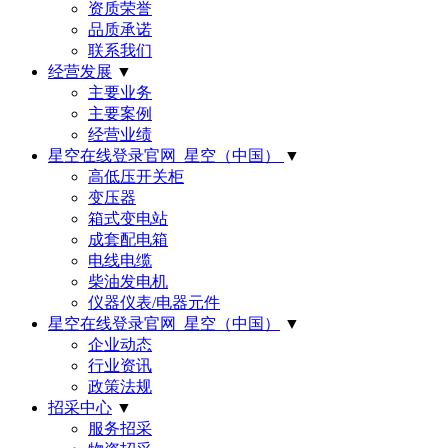
资质荣誉
品质承诺
联系我们
经营发展
▼
主要业务
主要案例
经营业绩
星空在线登录官网_星空（中国）
▼
高低压开关柜
变压器
箱式变电站
成套配电箱
电线电缆
柴油发电机
仪器仪表/电器元件
星空在线登录官网_星空（中国）
▼
企业动态
行业资讯
政策法规
招采中心
▼
服务招采