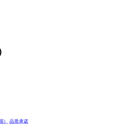
）
国）
品质承诺