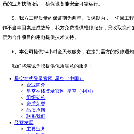
员的业务技能培训，确保设备能安全可靠运行。
5、我方工程质量的保证期为两年。质保期内，一切因工程本
作不当等因素造成故障，我方免费提供维修服务，只收取换件
偿为合作项目的用电提供技术支持。
6、本公司提供24小时全天候服务，在接到需方的报修通知后，1小时
我们将竭诚为您提供优质满意的服务！
星空在线登录官网_星空（中国）
企业简介
星空在线登录官网_星空（中国）
组织架构
资质荣誉
品质承诺
联系我们
经营发展
主要业务