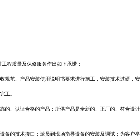
对工程质量及保修服务作出如下承诺：
收规范、产品安装使用说明书要求进行施工，安装技术过硬，安
完工。
靠的、认证合格的产品；所供产品是全新的、正厂的、符合设计
备的技术接口；派员到现场指导设备的安装及调试；为客户举