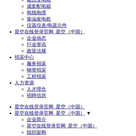
成套配电箱
电线电缆
柴油发电机
仪器仪表/电器元件
星空在线登录官网_星空（中国）
企业动态
行业资讯
政策法规
招采中心
服务招采
物资招采
工程招采
人力资源
人才理念
招聘信息
星空在线登录官网_星空（中国）
星空在线登录官网_星空（中国）
▼
企业简介
星空在线登录官网_星空（中国）
组织架构